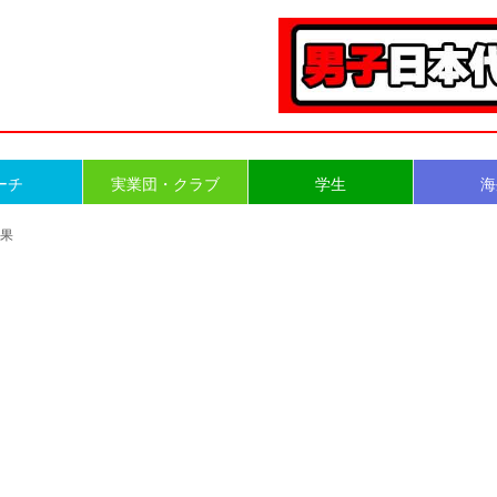
ーチ
実業団・クラブ
学生
海
結果