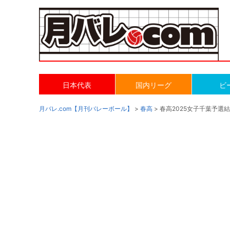
日本代表
国内リーグ
ビ
月バレ.com【月刊バレーボール】
>
春高
> 春高2025女子千葉予選