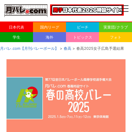
togg
navi
日本代表
国内リーグ
ビーチ
実業団/クラブ
学生
海外
トピックス
フォト
月バレ.com【月刊バレーボール】
>
春高
> 春高2025女子広島予選結果