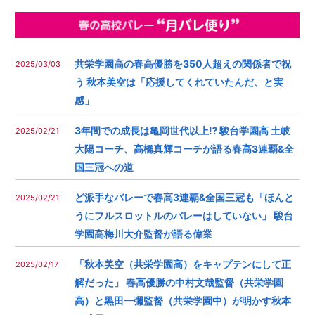
共栄学園高の春高優勝を350人超えの関係者で祝
2025/03/03
う 秋本美空は「応援してくれていたんだ、と実
感」
3年間での成長は亀岡世代以上⁉︎ 駿台学園高 土岐
2025/02/21
大陽コーチ、高橋真輝コーチが語る春高3連覇&全
国三冠への道
ど派手なバレーで春高3連覇&全国三冠も︎「ほんと
2025/02/21
うにフルスロットルのバレーはしていない」 駿台
学園高梅川大介監督が語る偉業
「秋本美空（共栄学園高）をキャプテンにして正
2025/02/17
解だった」 春高優勝の中村文哉監督（共栄学園
高）と黒田一彌監督（共栄学園中）が明かす秋本