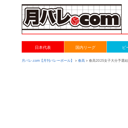
日本代表
国内リーグ
ビ
月バレ.com【月刊バレーボール】
>
春高
> 春高2025女子大分予選