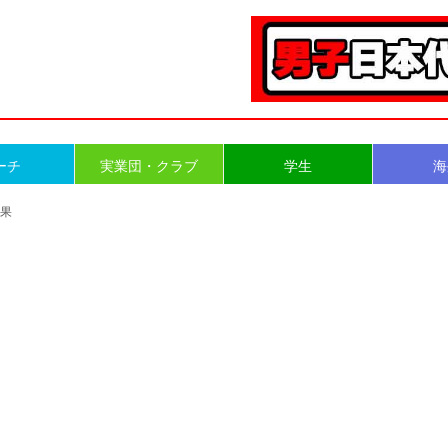
ーチ
実業団・クラブ
学生
海
結果