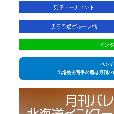
男子トーナメント
男子予選グループ戦
イン
ベンチ
出場校全選手名鑑は月刊バ