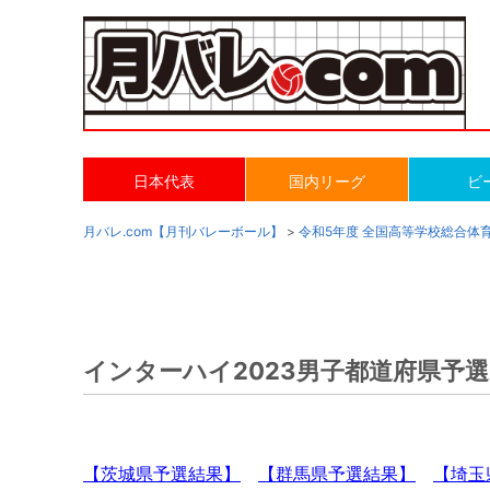
日本代表
国内リーグ
ビ
月バレ.com【月刊バレーボール】
>
令和5年度 全国高等学校総合体
インターハイ2023男子都道府県予
【茨城県予選結果】
【群馬県予選結果】
【埼玉