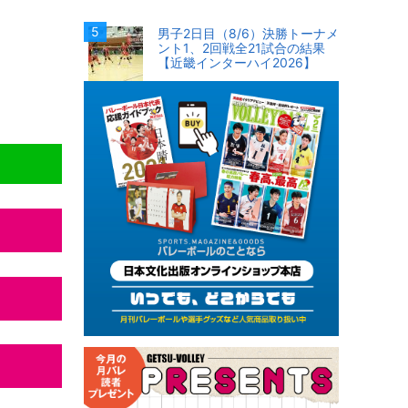
男子2日目（8/6）決勝トーナメ
ント1、2回戦全21試合の結果
【近畿インターハイ2026】