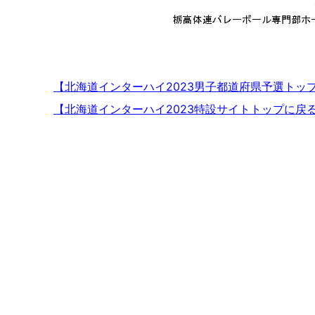
【北海道インターハイ2023男子都道府県予選トッ
【北海道インターハイ2023特設サイトトップに戻