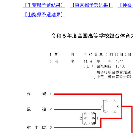
【千葉県予選結果】
【東京都予選結果】
【神奈
【山梨県予選結果】