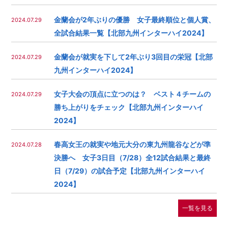
金蘭会が2年ぶりの優勝 女子最終順位と個人賞、
2024.07.29
全試合結果一覧【北部九州インターハイ2024】
金蘭会が就実を下して2年ぶり3回目の栄冠【北部
2024.07.29
九州インターハイ2024】
女子大会の頂点に立つのは？ ベスト４チームの
2024.07.29
勝ち上がりをチェック【北部九州インターハイ
2024】
春高女王の就実や地元大分の東九州龍谷などが準
2024.07.28
決勝へ 女子3日目（7/28）全12試合結果と最終
日（7/29）の試合予定【北部九州インターハイ
2024】
一覧を見る