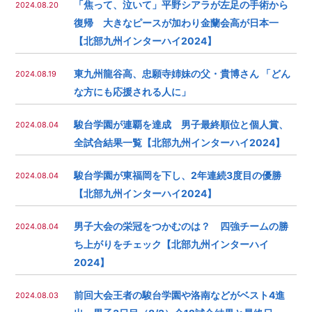
「焦って、泣いて」平野シアラが左足の手術から
2024.08.20
復帰 大きなピースが加わり金蘭会高が日本一
【北部九州インターハイ2024】
東九州龍谷高、忠願寺姉妹の父・貴博さん 「どん
2024.08.19
な方にも応援される人に」
駿台学園が連覇を達成 男子最終順位と個人賞、
2024.08.04
全試合結果一覧【北部九州インターハイ2024】
駿台学園が東福岡を下し、2年連続3度目の優勝
2024.08.04
【北部九州インターハイ2024】
男子大会の栄冠をつかむのは？ 四強チームの勝
2024.08.04
ち上がりをチェック【北部九州インターハイ
2024】
前回大会王者の駿台学園や洛南などがベスト4進
2024.08.03