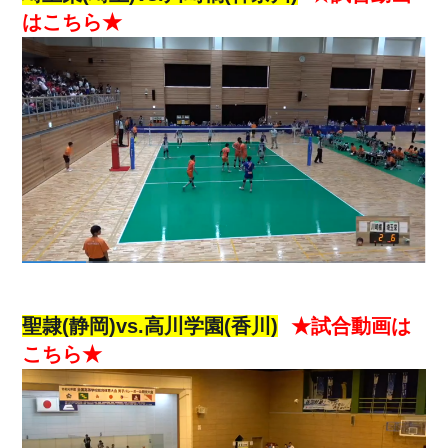
はこちら★
聖隷(静岡)vs.高川学園(香川)
★試合動画は
こちら★