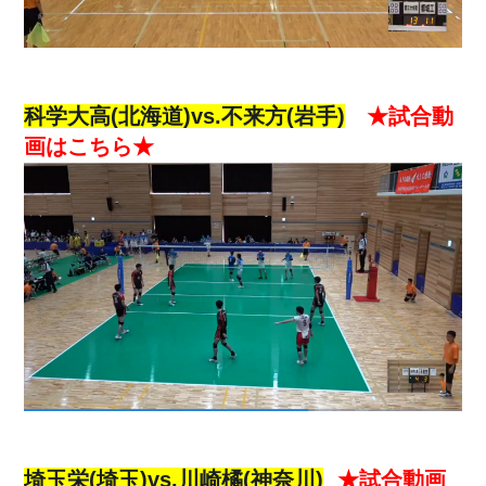
科学大高(北海道)vs.不来方(岩手)
★試合動
画はこちら★
埼玉栄(埼玉)vs.川崎橘(神奈川)
★試合動画