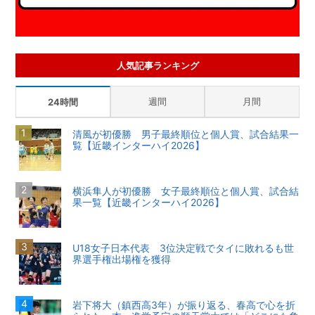
人気記事ランキング
週間
月間
24時間
清風が初優勝 男子最終順位と個人賞、試合結果一
覧【近畿インターハイ2026】
横浜隼人が初優勝 女子最終順位と個人賞、試合結
果一覧【近畿インターハイ2026】
U18女子日本代表 3位決定戦でタイに敗れるも世
界選手権出場権を獲得
岩下将大（鎮西高3年）が振り返る、春高で心を折