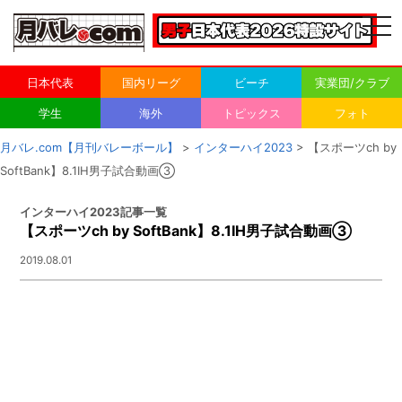
togg
navi
日本代表
国内リーグ
ビーチ
実業団/クラブ
学生
海外
トピックス
フォト
月バレ.com【月刊バレーボール】
>
インターハイ2023
> 【スポーツch by
SoftBank】8.1IH男子試合動画③
インターハイ2023記事一覧
【スポーツch by SoftBank】8.1IH男子試合動画③
2019.08.01