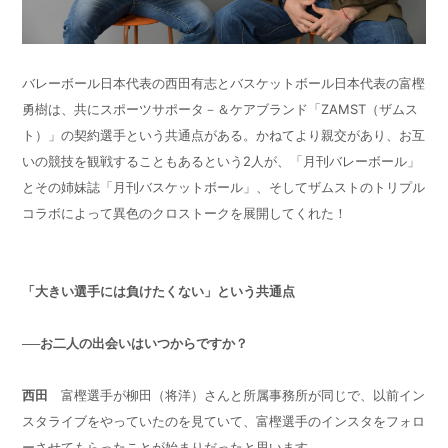
バレーボール日本代表の西田有志とバスケットボール日本代表の富樫
勇樹は、共にスポーツサポータ－＆ケアブランド「
ZAMST
（ザムス
ト）」の契約選手という共通点がある。かねてより親交があり、お互
いの競技を観戦することもあるという
2
人が、「月刊バレーボール」
とその姉妹誌「月刊バスケットボール」、そしてザムストのトリプル
コラボによって異色のクロストークを展開してくれた！
「大きい選手には負けたくない」という共通点
──お二人の出会いはいつからですか？
西田
富樫選手が柳田（将洋）さんと所属事務所が同じで、以前イン
スタライブをやっていたのを見ていて、富樫選手のインスタをフォロ
ーさせてもらったことが始まりだったと思います。