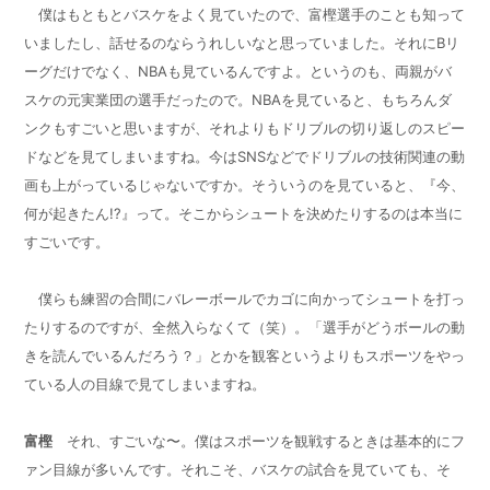
僕はもともとバスケをよく見ていたので、富樫選手のことも知って
いましたし、話せるのならうれしいなと思っていました。それに
B
リ
ーグだけでなく、
NBA
も見ているんですよ。というのも、両親がバ
スケの元実業団の選手だったので。
NBA
を見ていると、もちろんダ
ンクもすごいと思いますが、それよりもドリブルの切り返しのスピー
ドなどを見てしまいますね。今は
SNS
などでドリブルの技術関連の動
画も上がっているじゃないですか。そういうのを見ていると、『今、
何が起きたん
!?
』って。そこからシュートを決めたりするのは本当に
すごいです。
僕らも練習の合間にバレーボールでカゴに向かってシュートを打っ
たりするのですが、全然入らなくて（笑）。「選手がどうボールの動
きを読んでいるんだろう？」とかを観客というよりもスポーツをやっ
ている人の目線で見てしまいますね。
富樫
それ、すごいな〜。僕はスポーツを観戦するときは基本的にフ
ァン目線が多いんです。それこそ、バスケの試合を見ていても、そ