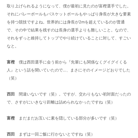
取り上げられるようになって、僕が最初に見たのが富樫選手でした。
それにバレーボールもバスケットボールもやっぱり身長が大きな要素
を持つ競技ですよね。世界的には身長が
2m
を超えているのが普通
で、その中で結果を残すのは長身の選手よりも難しいこと。なので、
それをずっと維持してトップでやり続けていることに対して、すごい
なと。
富樫
僕は西田選手に会う前から『先輩にも関係なくグイグイくる
人』という話を聞いていたので…、まさにそのイメージどおりでした
（笑）
西田
間違いないです（笑）。ですが、交わりもない初対面だったの
で、さすがにいきなり距離は詰められなかったですね（笑）
富樫
まだまだお互いに素を隠している部分が多いです（笑）
西田
まずは一回ご飯に行かないとですね（笑）