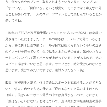
う。何かを自分のプレーに取り入れようというよりも、シンプルに
「すごいな」、「面白いな」という感覚で、そこまで深く考えずに見
ることが多いです。一人のスポーツファンとして楽しんでいることが
多いですね。
昨年の「
FIVB
パリ五輪予選
/
ワールドカップバレー
2023
」は会場で
見させていただきました。ボールの速さは…、テレビで見ているとき
から、特に男子は基本的にボールが目では捉えられないくらいの速さ
のイメージを持っていて、生で見るとまさにそのまま。気付いたらコ
ートにバウンドして高くボールが上がっていることがあるので、その
スピード感はすごいなと思います。サーブとか、絶対受けられないと
思います。受けてみたいですけど、絶対ムリだな〜（笑）
西田
富樫選手と逆で、僕は普通にスポーツを観戦することができな
いんですよ。自分でもその仕方は『疲れるな〜』と思いますけどね
（笑）。僕はバレーボール選手の中では身長がないので、とにかく
「跳ばないといけない」と考えていて、走り高跳びや短距離走の選手