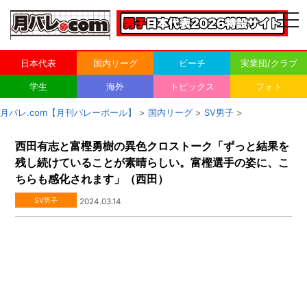
togg
navi
日本代表
国内リーグ
ビーチ
実業団/クラブ
学生
海外
トピックス
フォト
月バレ.com【月刊バレーボール】
>
国内リーグ
>
SV男子
>
西田有志と富樫勇樹の異色クロストーク「ずっと結果を
残し続けていることが素晴らしい。富樫選手の姿に、こ
ちらも感化されます」（西田）
SV男子
2024.03.14