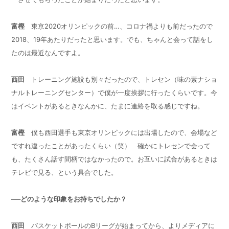
富樫
東京
2020
オリンピックの前…、コロナ禍よりも前だったので
2018
、
19
年あたりだったと思います。でも、ちゃんと会って話をし
たのは最近なんですよ。
西田
トレーニング施設も別々だったので、トレセン（味の素ナショ
ナルトレーニングセンター）で僕が一度挨拶に行ったくらいです。今
はイベントがあるときなんかに、たまに連絡を取る感じですね。
富樫
僕も西田選手も東京オリンピックには出場したので、会場など
ですれ違ったことがあったくらい（笑） 確かにトレセンで会って
も、たくさん話す間柄ではなかったので。お互いに試合があるときは
テレビで見る、という具合でした。
──どのような印象をお持ちでしたか？
西田
バスケットボールの
B
リーグが始まってから、よりメディアに