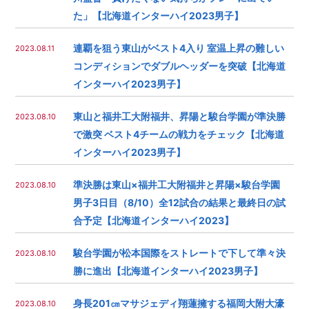
た」【北海道インターハイ2023男子】
連覇を狙う東山がベスト4入り 室温上昇の難しい
2023.08.11
コンディションでダブルヘッダーを突破【北海道
インターハイ2023男子】
東山と福井工大附福井、昇陽と駿台学園が準決勝
2023.08.10
で激突 ベスト4チームの戦力をチェック【北海道
インターハイ2023男子】
準決勝は東山×福井工大附福井と昇陽×駿台学園
2023.08.10
男子3日目（8/10）全12試合の結果と最終日の試
合予定【北海道インターハイ2023】
駿台学園が松本国際をストレートで下して準々決
2023.08.10
勝に進出【北海道インターハイ2023男子】
身長201㎝マサジェディ翔蓮擁する福岡大附大濠
2023.08.10