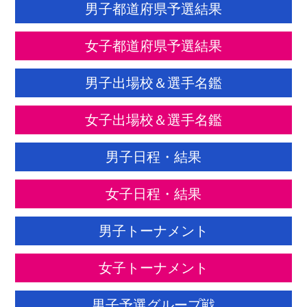
男子都道府県予選結果
女子都道府県予選結果
男子出場校＆選手名鑑
女子出場校＆選手名鑑
男子日程・結果
女子日程・結果
男子トーナメント
女子トーナメント
男子予選グループ戦