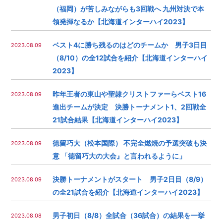
（福岡）が苦しみながらも3回戦へ 九州対決で本
領発揮なるか【北海道インターハイ2023】
ベスト4に勝ち残るのはどのチームか 男子3日目
2023.08.09
（8/10）の全12試合を紹介【北海道インターハイ
2023】
昨年王者の東山や聖隷クリストファーらベスト16
2023.08.09
進出チームが決定 決勝トーナメント1、2回戦全
21試合結果【北海道インターハイ2023】
德留巧大（松本国際） 不完全燃焼の予選突破も決
2023.08.09
意 「德留巧大の大会』と言われるように」
決勝トーナメントがスタート 男子2日目（8/9）
2023.08.09
の全21試合を紹介【北海道インターハイ2023】
男子初日（8/8）全試合（36試合）の結果を一挙
2023.08.08