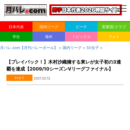
togg
navi
日本代表
国内リーグ
ビーチ
実業団/クラブ
学生
海外
トピックス
フォト
月バレ.com【月刊バレーボール】
>
国内リーグ
>
SV女子
>
【プレイバック！】木村沙織擁する東レが女子初の3連
覇を達成【2009/10シーズンVリーグファイナル】
SV女子
2021.02.12