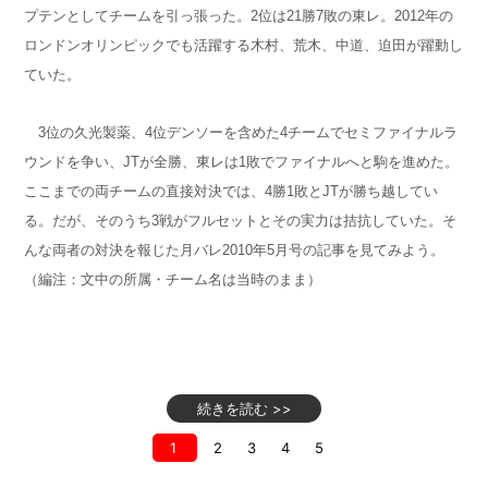
プテンとしてチームを引っ張った。2位は21勝7敗の東レ。2012年の
ロンドンオリンピックでも活躍する木村、荒木、中道、迫田が躍動し
ていた。
3位の久光製薬、4位デンソーを含めた4チームでセミファイナルラ
ウンドを争い、JTが全勝、東レは1敗でファイナルへと駒を進めた。
ここまでの両チームの直接対決では、4勝1敗とJTが勝ち越してい
る。だが、そのうち3戦がフルセットとその実力は拮抗していた。そ
んな両者の対決を報じた月バレ2010年5月号の記事を見てみよう。
（編注：文中の所属・チーム名は当時のまま）
続きを読む >>
1
2
3
4
5