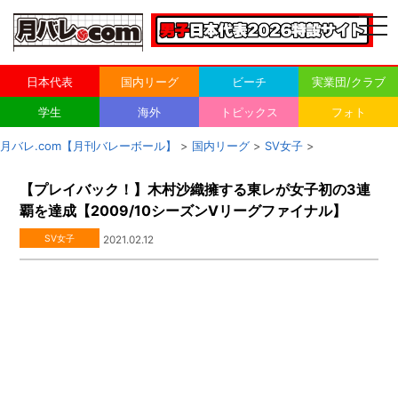
togg
navi
日本代表
国内リーグ
ビーチ
実業団/クラブ
学生
海外
トピックス
フォト
月バレ.com【月刊バレーボール】
>
国内リーグ
>
SV女子
>
【プレイバック！】木村沙織擁する東レが女子初の3連
覇を達成【2009/10シーズンVリーグファイナル】
SV女子
2021.02.12