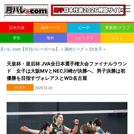
togg
navi
日本代表
国内リーグ
ビーチ
実業団/クラブ
学生
海外
トピックス
フォト
月バレ.com【月刊バレーボール】
>
国内リーグ
>
SV女子
>
天皇杯・皇后杯 JVA全日本選手権大会ファイナルラウン
ド 女子は大阪MVとNEC川崎が決勝へ、男子決勝は初
優勝を目指すヴォレアスとWD名古屋
SV女子
2025.12.20