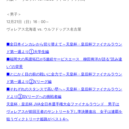
＜男子＞
12月21日（日）16：00～
ヴォレアス北海道 vs. ウルフドッグス名古屋
■全日本インカレから切り替えて～天皇杯・皇后杯ファイナルラウン
ド第一週より①大学生編
■福岡大の馬渡拓巳が5連続サービスエース 柳田将洋が語る“読み違
い”の背景
■とにかく目の前の戦いに全力で～天皇杯・皇后杯ファイナルラウン
ド第一週より②Vリーグ編
■それぞれのスタンスで高い壁へ～天皇杯・皇后杯ファイナルラウン
ドより③SVリーグへの挑戦者編
天皇杯・皇后杯 JVA全日本選手権大会ファイナルラウンド 男子は
ヴォレアスが前回王者のサントリーを下し準決勝進出 女子は連覇を
狙うヴィクトリーナ姫路がベスト4へ