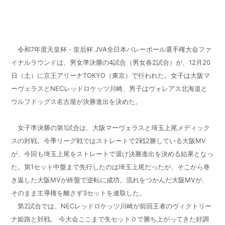
令和7年度天皇杯・皇后杯 JVA全日本バレーボール選手権大会ファ
イナルラウンドは、男女準決勝の4試合（男女各2試合）が、12月20
日（土）に京王アリーナTOKYO（東京）で行われた。女子は大阪マ
ーヴェラスとNECレッドロケッツ川崎、男子はヴォレアス北海道と
ウルフドッグス名古屋が決勝進出を決めた。
女子準決勝の第1試合は、大阪マーヴェラスと埼玉上尾メディック
スの対戦。今季リーグ戦ではストレートで2戦2勝している大阪MV
が、今回も埼玉上尾をストレートで退け決勝進出を決める結果となっ
た。第1セット中盤まで先行したのは埼玉上尾だったが、そこから巻
き返した大阪MVが終盤で逆転に成功。流れをつかんだ大阪MVが、
そのまま主導権を離さず3セットを連取した。
第2試合では、NECレッドロケッツ川崎が前回王者のヴィクトリー
ナ姫路と対戦。 今大会ここまで失セット０で勝ち上がってきた好調