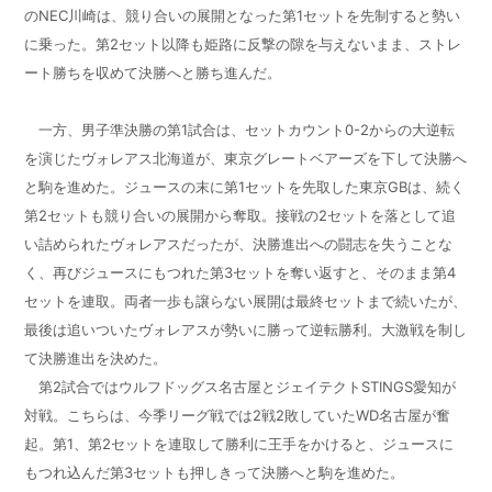
のNEC川崎は、競り合いの展開となった第1セットを先制すると勢い
に乗った。第2セット以降も姫路に反撃の隙を与えないまま、ストレ
ート勝ちを収めて決勝へと勝ち進んだ。
一方、男子準決勝の第1試合は、セットカウント0-2からの大逆転
を演じたヴォレアス北海道が、東京グレートベアーズを下して決勝へ
と駒を進めた。ジュースの末に第1セットを先取した東京GBは、続く
第2セットも競り合いの展開から奪取。接戦の2セットを落として追
い詰められたヴォレアスだったが、決勝進出への闘志を失うことな
く、再びジュースにもつれた第3セットを奪い返すと、そのまま第4
セットを連取。両者一歩も譲らない展開は最終セットまで続いたが、
最後は追いついたヴォレアスが勢いに勝って逆転勝利。大激戦を制し
て決勝進出を決めた。
第2試合ではウルフドッグス名古屋とジェイテクトSTINGS愛知が
対戦。こちらは、今季リーグ戦では2戦2敗していたWD名古屋が奮
起。第1、第2セットを連取して勝利に王手をかけると、ジュースに
もつれ込んだ第3セットも押しきって決勝へと駒を進めた。