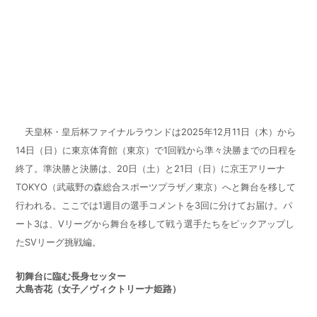
天皇杯・皇后杯ファイナルラウンドは
2025
年
12
月
11
日（木）から
14
日（日）に東京体育館（東京）で
1
回戦から準々決勝までの日程を
終了。準決勝と決勝は、
20
日（土）と
21
日（日）に京王アリーナ
TOKYO
（武蔵野の森総合スポーツプラザ／東京）へと舞台を移して
行われる。ここでは
1
週目の選手コメントを
3
回に分けてお届け。パ
ート
3
は、
V
リーグから舞台を移して戦う選手たちをピックアップし
た
SV
リーグ挑戦編。
初舞台に臨む長身セッター
大島杏花（女子／ヴィクトリーナ姫路）