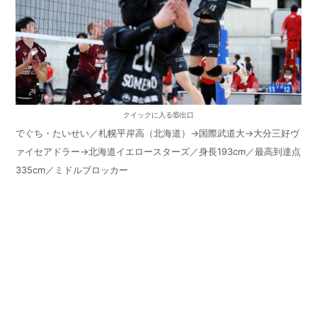
クイックに入る⑮出口
でぐち・たいせい／札幌平岸高（北海道）→国際武道大→大分三好ヴ
ァイセアドラー→北海道イエロースターズ／身長
193cm
／最高到達点
335cm
／ミドルブロッカー