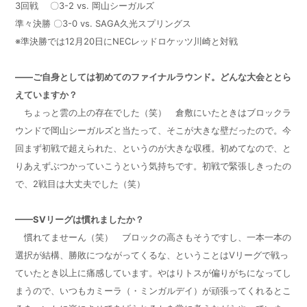
3
回戦 〇
3-2 vs.
岡山シーガルズ
準々決勝 〇
3-0 vs. SAGA
久光スプリングス
※準決勝では
12
月
20
日に
NEC
レッドロケッツ川崎と対戦
——ご自身としては初めてのファイナルラウンド。どんな大会ととら
えていますか？
ちょっと雲の上の存在でした（笑） 倉敷にいたときはブロックラ
ウンドで岡山シーガルズと当たって、そこが大きな壁だったので。今
回まず初戦で超えられた、というのが大きな収穫。初めてなので、と
りあえずぶつかっていこうという気持ちです。初戦で緊張しきったの
で、
2
戦目は大丈夫でした（笑）
——
SV
リーグは慣れましたか？
慣れてませーん（笑） ブロックの高さもそうですし、一本一本の
選択が結構、勝敗につながってくるな、ということは
V
リーグで戦っ
ていたとき以上に痛感しています。やはりトスが偏りがちになってし
まうので、いつもカミーラ（・ミンガルデイ）が頑張ってくれるとこ