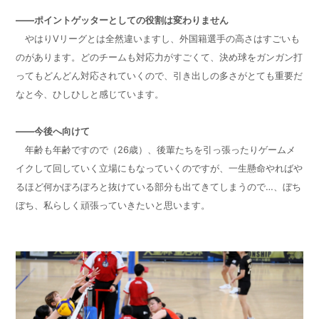
——ポイントゲッターとしての役割は変わりません
やはり
V
リーグとは全然違いますし、外国籍選手の高さはすごいも
のがあります。どのチームも対応力がすごくて、決め球をガンガン打
ってもどんどん対応されていくので、引き出しの多さがとても重要だ
なと今、ひしひしと感じています。
——今後へ向けて
年齢も年齢ですので（
26
歳）、後輩たちを引っ張ったりゲームメ
イクして回していく立場にもなっていくのですが、一生懸命やればや
るほど何かぽろぽろと抜けている部分も出てきてしまうので…、ぼち
ぼち、私らしく頑張っていきたいと思います。