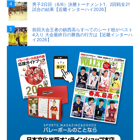
男子2日目（8/6）決勝トーナメント1、2回戦全21
試合の結果【近畿インターハイ2026】
前回大会王者の鎮西高らすべてのシード校がベスト
4入り 大会最終日の勝負の行方は【近畿インターハ
イ2026】