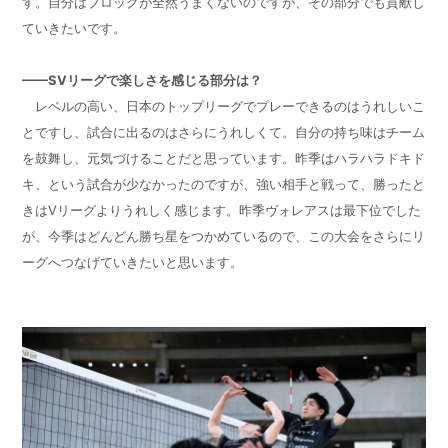
す。自分はブロックが全然うまくないのですが、その部分でも貢献し
ていきたいです。
——
SV
リーグで楽しさを感じる部分は？
レベルの高い、日本のトップリーグでプレーできるのはうれしいこ
とですし、試合に出るのはさらにうれしくて。自分の持ち味はチーム
を鼓舞し、元気づけることだと思っています。昨季はハラハラドキド
キ、という試合が少なかったのですが、強い相手と戦って、勝ったと
きは
V
リーグよりうれしく感じます。昨季ヴォレアスは最下位でした
が、今季はどんどん勝ち星をつかめているので、この大会をさらにリ
ーグへつなげていきたいと思います。