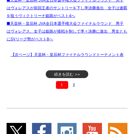
はヴォレアスが前回王者のサントリーを下し準決勝進出 女子は連覇
を狙うヴィクトリーナ姫路がベスト4へ
■天皇杯・皇后杯 JVA全日本選手権大会ファイナルラウンド 男子
はヴォレアス、女子は姫路が接戦を制して準々決勝に進出 男女とも
にSVリーグ勢がベスト8へ
【次ページ】天皇杯・皇后杯ファイナルラウンドトーナメント表
続きを読む >>
1
2