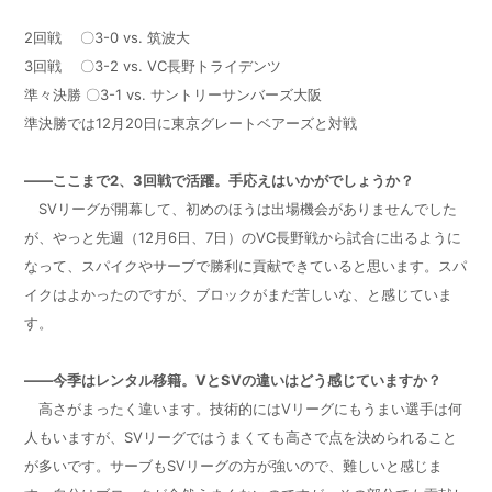
2
回戦 〇
3-0 vs.
筑波大
3
回戦 〇
3-2 vs. VC
長野トライデンツ
準々決勝 〇
3-1 vs.
サントリーサンバーズ大阪
準決勝では
12
月
20
日に東京グレートベアーズと対戦
——ここまで
2
、
3
回戦で活躍。手応えはいかがでしょうか？
SV
リーグが開幕して、初めのほうは出場機会がありませんでした
が、やっと先週（
12
月
6
日、
7
日）の
VC
長野戦から試合に出るように
なって、スパイクやサーブで勝利に貢献できていると思います。スパ
イクはよかったのですが、ブロックがまだ苦しいな、と感じていま
す。
——今季はレンタル移籍。
V
と
SV
の違いはどう感じていますか？
高さがまったく違います。技術的には
V
リーグにもうまい選手は何
人もいますが、
SV
リーグではうまくても高さで点を決められること
が多いです。サーブも
SV
リーグの方が強いので、難しいと感じま