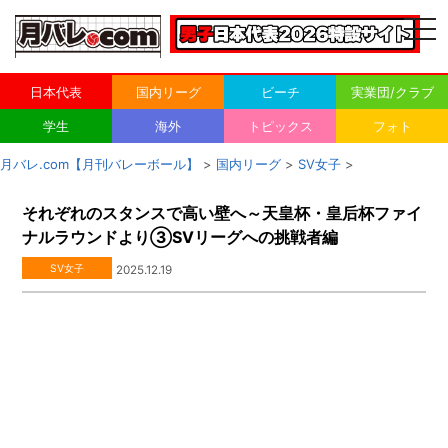
togg
navi
日本代表
国内リーグ
ビーチ
実業団/クラブ
学生
海外
トピックス
フォト
月バレ.com【月刊バレーボール】
>
国内リーグ
>
SV女子
>
それぞれのスタンスで高い壁へ～天皇杯・皇后杯ファイ
ナルラウンドより③SVリーグへの挑戦者編
SV女子
2025.12.19