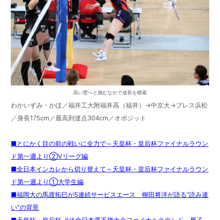
高い壁へと挑むなかで成長を模索
わかいずみ・かほ／福井工大附福井高（福井）→中京大→ブレス浜松
／身長
175cm
／最高到達点
304cm
／オポジット
■とにかく目の前の戦いに全力で～天皇杯・皇后杯ファイナルラウン
ド第一週より②Vリーグ編
■全日本インカレから切り替えて～天皇杯・皇后杯ファイナルラウン
ド第一週より①大学生編
■福岡大の馬渡拓巳が5連続サービスエース 柳田将洋が語る“読み違
い”の背景
■天皇杯・皇后杯 JVA全日本選手権大会ファイナルラウンド 男子