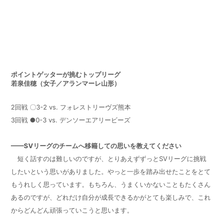
ポイントゲッターが挑むトップリーグ
若泉佳穂（女子／アランマーレ山形）
2
回戦 〇
3-2 vs.
フォレストリーヴズ熊本
3
回戦 ●
0-3 vs.
デンソーエアリービーズ
——
SV
リーグのチームへ移籍しての思いを教えてください
短く話すのは難しいのですが、とりあえずずっと
SV
リーグに挑戦
したいという思いがありました。やっと一歩を踏み出せたことをとて
もうれしく思っています。もちろん、うまくいかないこともたくさん
あるのですが、どれだけ自分が成長できるかがとても楽しみで、これ
からどんどん頑張っていこうと思います。