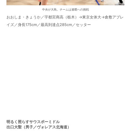
中央が大島。チームは連覇への挑戦
おおしま・きょうか／宇都宮商高（栃木）→東京女体大→倉敷アブレ
イズ／身長
175cm
／最高到達点
285cm
／セッター
明るく照らすサウスポーミドル
出口大聖（男子／ヴォレアス北海道）