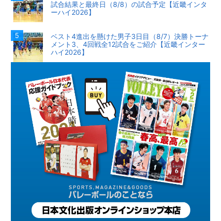
試合結果と最終日（8/8）の試合予定【近畿インタ
ーハイ2026】
ベスト4進出を懸けた男子3日目（8/7）決勝トーナ
メント3、4回戦全12試合をご紹介【近畿インター
ハイ2026】