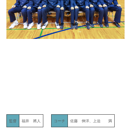
監督
福井 將人
コーチ
佐藤 伸洋、上迫 満