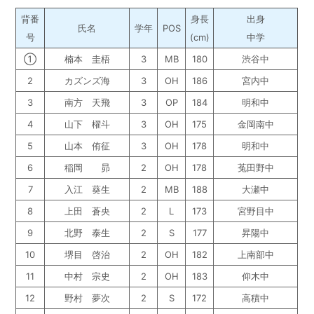
背番
身長
出身
氏名
学年
POS
号
(cm)
中学
①
楠本 圭梧
3
MB
180
渋谷中
2
カズンズ海
3
OH
186
宮内中
3
南方 天飛
3
OP
184
明和中
4
山下 櫂斗
3
OH
175
金岡南中
5
山本 侑征
3
OH
178
明和中
6
稲岡 昴
2
OH
178
菟田野中
7
入江 葵生
2
MB
188
大瀬中
8
上田 蒼央
2
L
173
宮野目中
9
北野 泰生
2
S
177
昇陽中
10
堺目 啓治
2
OH
182
上南部中
11
中村 宗史
2
OH
183
仰木中
12
野村 夢次
2
S
172
高積中