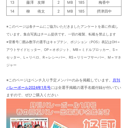
13
藤澤 友輝
2
MB
185
梅香中
14
柳 侑太
2
MB
185
摂津四中
※このページは各チームにご協力いただきましたアンケートを基に作成し
ています。
集合写真はチーム提供です。一切の複製、転載を禁止します
※背番号〇囲み数字の選手はキャプテン、
ポジション（POS）表記はOH＝
アウトサイドヒッター、OP＝オポジット、MB＝ミドルブロッカー、S＝
セッター、L＝リベロ、R＝レシーバー、RS＝リリーフサーバー、M＝マネ
ジャー
※このページはベンチ入り予定メンバーのみを掲載しています。
月刊
バレーボール2024年1月号
には全選手掲載の選手名鑑付録が付いてい
ますので、ぜひご購入ください