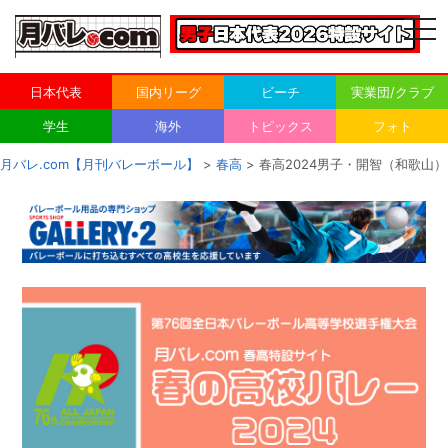
togg
navi
日本代表
国内リーグ
ビーチ
実業団/クラブ
学生
海外
トピックス
フォト
月バレ.com【月刊バレーボール】
>
春高
> 春高2024男子・開智（和歌山）