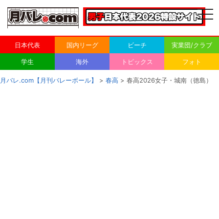
togg
navi
日本代表
国内リーグ
ビーチ
実業団/クラブ
学生
海外
トピックス
フォト
月バレ.com【月刊バレーボール】
>
春高
> 春高2026女子・城南（徳島）