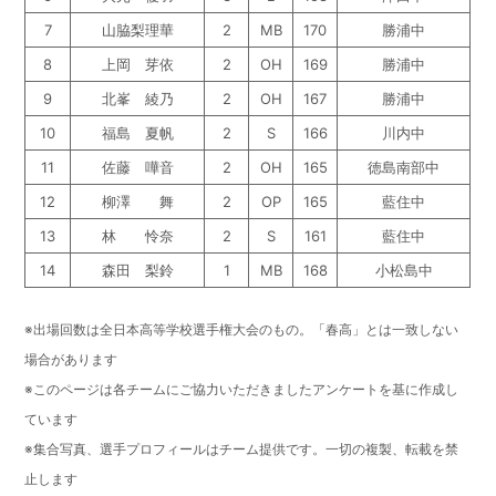
7
山脇梨理華
2
MB
170
勝浦中
8
上岡 芽依
2
OH
169
勝浦中
9
北峯 綾乃
2
OH
167
勝浦中
10
福島 夏帆
2
S
166
川内中
11
佐藤 嘩音
2
OH
165
徳島南部中
12
柳澤 舞
2
OP
165
藍住中
13
林 怜奈
2
S
161
藍住中
14
森田 梨鈴
1
MB
168
小松島中
※出場回数は全日本高等学校選手権大会のもの。「春高」とは一致しない
場合があります
※このページは各チームにご協力いただきましたアンケートを基に作成し
ています
※集合写真、選手プロフィールはチーム提供です。一切の複製、転載を禁
止します