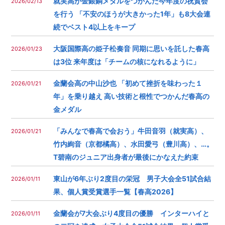
就実高が金銀銅メダルをつかんだ今年度の祝賀会
2026/02/13
を行う 「不安のほうが大きかった1年」も8大会連
続でベスト4以上をキープ
大阪国際高の姫子松奏音 同期に思いを託した春高
2026/01/23
は3位 来年度は「チームの核になれるように」
金蘭会高の中山沙也 「初めて挫折を味わった１
2026/01/21
年」を乗り越え 高い技術と根性でつかんだ春高の
金メダル
「みんなで春高で会おう」牛田音羽（就実高）、
2026/01/21
竹内絢音（京都橘高）、水田愛弓（豊川高）、…。
T碧南のジュニア出身者が最後にかなえた約束
東山が6年ぶり2度目の栄冠 男子大会全51試合結
2026/01/11
果、個人賞受賞選手一覧【春高2026】
金蘭会が7大会ぶり4度目の優勝 インターハイと
2026/01/11