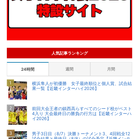
人気記事ランキング
週間
月間
24時間
横浜隼人が初優勝 女子最終順位と個人賞、試合結
果一覧【近畿インターハイ2026】
前回大会王者の鎮西高らすべてのシード校がベスト
4入り 大会最終日の勝負の行方は【近畿インターハ
イ2026】
男子3日目（8/7）決勝トーナメント3、4回戦全12
試合結果と最終日（8/8）の試合予定【近畿インタ