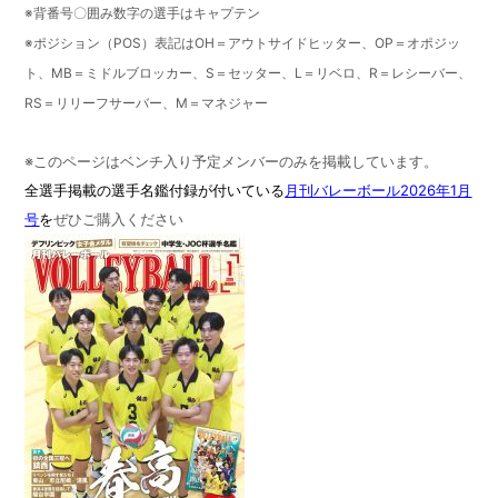
※背番号〇囲み数字の選手はキャプテン
※ポジション（POS）表記はOH＝アウトサイドヒッター、OP＝オポジッ
ト、MB＝ミドルブロッカー、S＝セッター、L＝リベロ、R＝レシーバー、
RS＝リリーフサーバー、M＝マネジャー
※このページはベンチ入り予定メンバーのみを掲載しています。
全選手掲載の選手名鑑付録が付いている
月刊バレーボール2026年1月
号
を
ぜひご購入ください