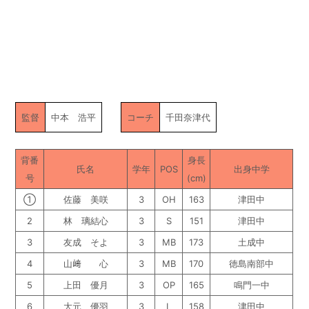
監督
中本 浩平
コーチ
千田奈津代
背番
身長
氏名
学年
POS
出身中学
号
(cm)
①
佐藤 美咲
3
OH
163
津田中
2
林 璃結心
3
S
151
津田中
3
友成 そよ
3
MB
173
土成中
4
山﨑 心
3
MB
170
徳島南部中
5
上田 優月
3
OP
165
鳴門一中
6
大元 優羽
3
L
158
津田中