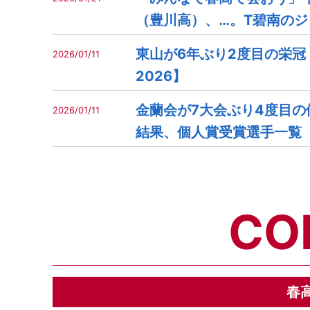
（豊川高）、…。T碧南の
東山が6年ぶり2度目の栄冠
2026/01/11
2026】
金蘭会が7大会ぶり4度目の
2026/01/11
結果、個人賞受賞選手一覧【
CO
春