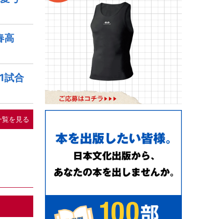
春高
1試合
一覧を見る