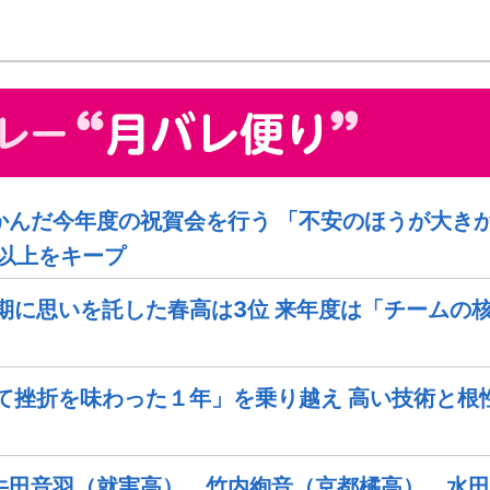
んだ今年度の祝賀会を行う 「不安のほうが大きか
以上をキープ
期に思いを託した春高は3位 来年度は「チームの
て挫折を味わった１年」を乗り越え 高い技術と根
牛田音羽（就実高）、竹内絢音（京都橘高）、水田