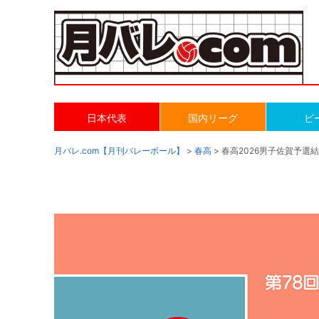
日本代表
国内リーグ
ビ
月バレ.com【月刊バレーボール】
>
春高
> 春高2026男子佐賀予選