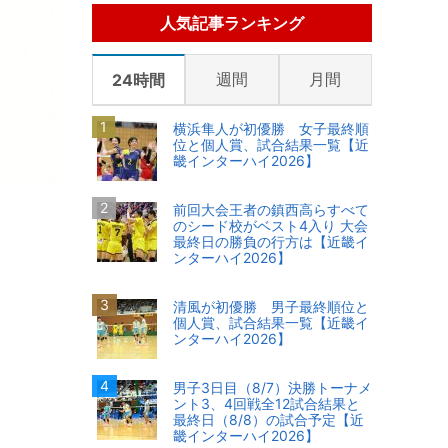
人気記事ランキング
週間
月間
24時間
横浜隼人が初優勝 女子最終順
位と個人賞、試合結果一覧【近
畿インターハイ2026】
前回大会王者の鎮西高らすべて
のシード校がベスト4入り 大会
最終日の勝負の行方は【近畿イ
ンターハイ2026】
清風が初優勝 男子最終順位と
個人賞、試合結果一覧【近畿イ
ンターハイ2026】
男子3日目（8/7）決勝トーナメ
ント3、4回戦全12試合結果と
最終日（8/8）の試合予定【近
畿インターハイ2026】