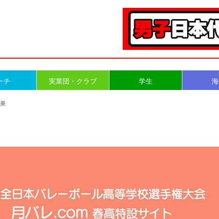
ーチ
実業団・クラブ
学生
海
結果