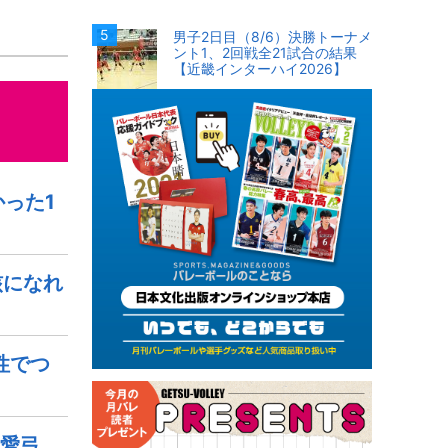
男子2日目（8/6）決勝トーナメ
ント1、2回戦全21試合の結果
【近畿インターハイ2026】
った1
核になれ
性でつ
愛弓