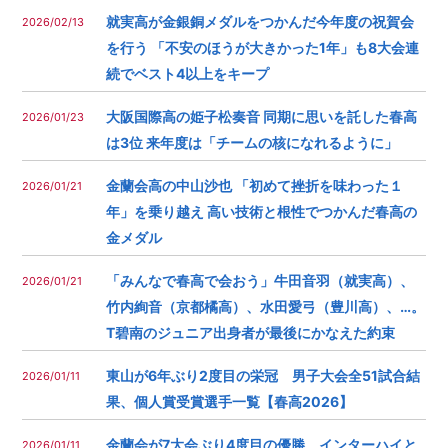
就実高が金銀銅メダルをつかんだ今年度の祝賀会
2026/02/13
を行う 「不安のほうが大きかった1年」も8大会連
続でベスト4以上をキープ
大阪国際高の姫子松奏音 同期に思いを託した春高
2026/01/23
は3位 来年度は「チームの核になれるように」
金蘭会高の中山沙也 「初めて挫折を味わった１
2026/01/21
年」を乗り越え 高い技術と根性でつかんだ春高の
金メダル
「みんなで春高で会おう」牛田音羽（就実高）、
2026/01/21
竹内絢音（京都橘高）、水田愛弓（豊川高）、…。
T碧南のジュニア出身者が最後にかなえた約束
東山が6年ぶり2度目の栄冠 男子大会全51試合結
2026/01/11
果、個人賞受賞選手一覧【春高2026】
金蘭会が7大会ぶり4度目の優勝 インターハイと
2026/01/11