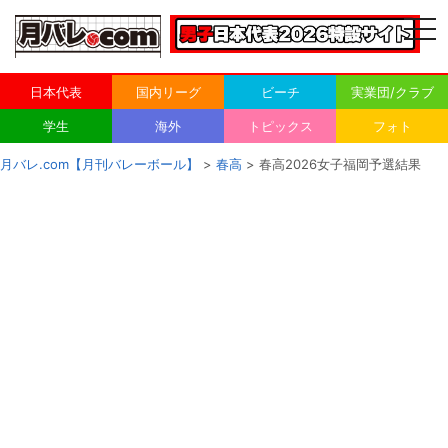
togg
navi
日本代表
国内リーグ
ビーチ
実業団/クラブ
学生
海外
トピックス
フォト
月バレ.com【月刊バレーボール】
>
春高
> 春高2026女子福岡予選結果