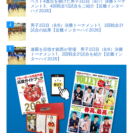
ベスト4進出を懸けた男子3日目（8/7）決勝トーナ
メント3、4回戦全12試合をご紹介【近畿インター
ハイ2026】
男子2日目（8/6）決勝トーナメント1、2回戦全21
試合の結果【近畿インターハイ2026】
連覇を目指す鎮西が登場 男子2日目（8/6）決勝
トーナメント1、2回戦全21試合を紹介【近畿イン
ターハイ2026】