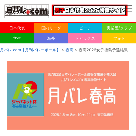
togg
navi
日本代表
国内リーグ
ビーチ
実業団/クラブ
学生
海外
トピックス
フォト
月バレ.com【月刊バレーボール】
>
春高
> 春高2026女子徳島予選結果