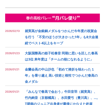
就実高が金銀銅メダルをつかんだ今年度の祝賀会
2026/02/13
を行う 「不安のほうが大きかった1年」も8大会連
続でベスト4以上をキープ
大阪国際高の姫子松奏音 同期に思いを託した春高
2026/01/23
は3位 来年度は「チームの核になれるように」
金蘭会高の中山沙也 「初めて挫折を味わった１
2026/01/21
年」を乗り越え 高い技術と根性でつかんだ春高の
金メダル
「みんなで春高で会おう」牛田音羽（就実高）、
2026/01/21
竹内絢音（京都橘高）、水田愛弓（豊川高）、…。
T碧南のジュニア出身者が最後にかなえた約束