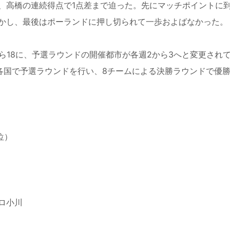
、高橋の連続得点で1点差まで迫った。先にマッチポイントに
かし、最後はポーランドに押し切られて一歩およばなかった。
ら18に、予選ラウンドの開催都市が各週2から3へと変更され
界各国で予選ラウンドを行い、8チームによる決勝ラウンドで優
位）
ロ小川