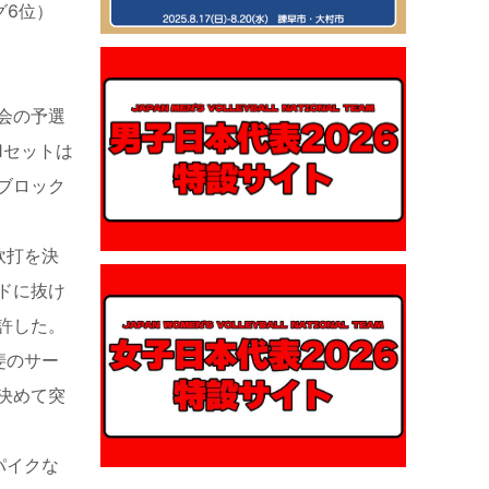
グ6位）
会の予選
1セットは
ブロック
軟打を決
ドに抜け
許した。
斐のサー
決めて突
パイクな