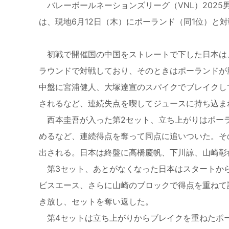
バレーボールネーションズリーグ（VNL）2025男
は、現地6月12日（木）にポーランド（同1位）と対
初戦で開催国の中国をストレートで下した日本は
ラウンドで対戦しており、そのときはポーランドが
中盤に宮浦健人、大塚達宣のスパイクでブレイクし
されるなど、連続失点を喫してジュースに持ち込ま
西本圭吾が入った第2セット、立ち上がりはポー
めるなど、連続得点を奪って同点に追いついた。そ
出される。日本は終盤に高橋慶帆、下川諒、山崎彰
第3セット、あとがなくなった日本はスタートか
ビスエース、さらに山崎のブロックで得点を重ねて
き放し、セットを奪い返した。
第4セットは立ち上がりからブレイクを重ねたポ