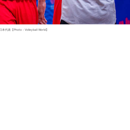
本代表【Photo：Volleyball World】