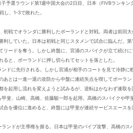
子予選ラウンド第1週中国大会の2日目、日本（FIVBランキン
戦し、1-3で敗れた。
、初戦でオランダに勝利したポーランドと対戦。両者は前回大
勝利していた。日本は初戦と同じスタメンで試合に臨んだ。第
てリードを奪う。しかし終盤に、宮浦のスパイクが立て続けに
れると、ポーランドに押し切られてセットを落とした。
ランドに先行される。しかし宮浦が相手のコートを見て冷静に
のあとは一進一退の攻防から中盤に連続失点を喫してポーラン
都を起用し流れを変えようと試みるが、逆転はかなわず連取を
ら甲斐、山崎、高橋、佐藤駿一郎を起用。高橋のスパイクや甲
試合を優位に進めると、終盤には甲斐が連続サービスエースを
ーランドが主導権を握る。日本は甲斐のパイプ攻撃、高橋のス