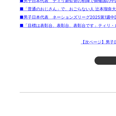
■男子日本代表 ティリ新監督の初陣で開催国の中
■「普通のおじさん」で、おごらない人 辻本瑠奈
■男子日本代表 ネーションズリーグ2025第1週
■「目標は表彰台、表彰台、表彰台です」ティリ・
【次ページ】男子