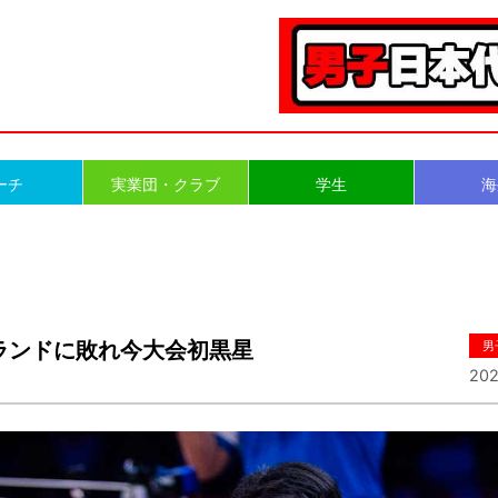
ーチ
実業団・クラブ
学生
海
ランドに敗れ今大会初黒星
男
202