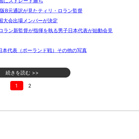
国にストレート勝ち
大阪B元通訳が見たティリ・ロラン監督
中国大会出場メンバーが決定
ロラン新監督が指揮を執る男子日本代表が始動会見
日本代表（ポーランド戦）その他の写真
続きを読む >>
1
2