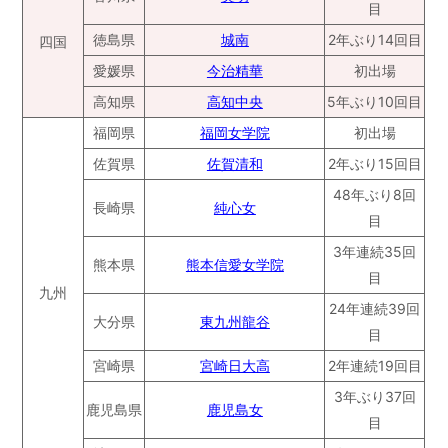
目
徳島県
城南
2年ぶり14回目
四国
愛媛県
今治精華
初出場
高知県
高知中央
5年ぶり10回目
福岡県
福岡女学院
初出場
佐賀県
佐賀清和
2年ぶり15回目
48年ぶり8回
長崎県
純心女
目
3年連続35回
熊本県
熊本信愛女学院
目
九州
24年連続39回
大分県
東九州龍谷
目
宮崎県
宮崎日大高
2年連続19回目
3年ぶり37回
鹿児島県
鹿児島女
目