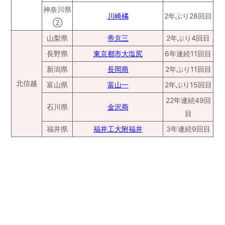
神奈川県
川崎橘
2年ぶり28回目
②
山梨県
帝京三
2年ぶり4回目
長野県
東京都市大塩尻
6年連続11回目
新潟県
長岡商
2年ぶり11回目
北信越
富山県
富山一
2年ぶり15回目
22年連続49回
石川県
金沢商
目
福井県
福井工大附福井
3年連続9回目