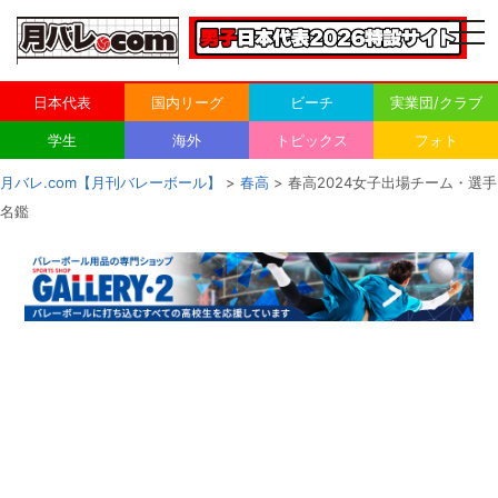
togg
navi
日本代表
国内リーグ
ビーチ
実業団/クラブ
学生
海外
トピックス
フォト
月バレ.com【月刊バレーボール】
>
春高
> 春高2024女子出場チーム・選手
名鑑