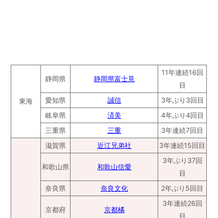
11年連続16回
静岡県
静岡県富士見
目
愛知県
誠信
3年ぶり3回目
東海
岐阜県
済美
4年ぶり4回目
三重県
三重
3年連続7回目
滋賀県
近江兄弟社
3年連続15回目
3年ぶり37回
和歌山県
和歌山信愛
目
奈良県
奈良文化
2年ぶり5回目
3年連続26回
京都府
京都橘
目