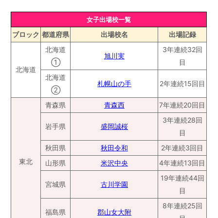
女子出場校一覧
ブロック
都道府県
出場校名
出場記録
北海道
3年連続32回
旭川実
①
目
北海道
北海道
札幌山の手
2年連続15回目
②
青森県
青森西
7年連続20回目
3年連続28回
岩手県
盛岡誠桜
目
秋田県
秋田令和
2年連続3回目
東北
山形県
米沢中央
4年連続13回目
19年連続44回
宮城県
古川学園
目
8年連続25回
福島県
郡山女大附