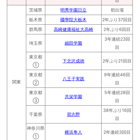
目
茨城県
明秀学園日立
初出場
栃木県
國學院大栃木
2年ぶり37回目
群馬県
高崎健康福祉大高崎
2年ぶり6回目
3年連続23回
埼玉県
細田学園
目
東京都
下北沢成徳
2年ぶり21回目
①
東京都
9年連続46回
八王子実践
関東
②
目
東京都
5年連続28回
共栄学園
③
目
38年ぶり16回
千葉県
習志野
目
神奈川県
横浜隼人
2年連続3回目
①