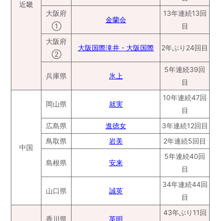
近畿
大阪府
13年連続13回
金蘭会
①
目
大阪府
大阪国際滝井・大阪国際
2年ぶり24回目
②
5年連続39回
兵庫県
氷上
目
10年連続47回
岡山県
就実
目
広島県
進徳女
3年連続12回目
鳥取県
岩美
2年連続5回目
中国
5年連続40回
島根県
安来
目
34年連続44回
山口県
誠英
目
43年ぶり11回
香川県
英明