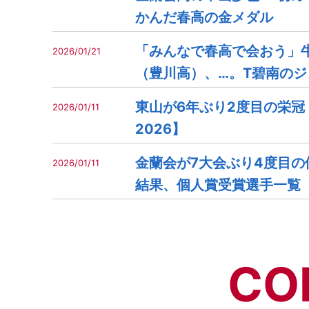
かんだ春高の金メダル
「みんなで春高で会おう」
2026/01/21
（豊川高）、…。T碧南の
東山が6年ぶり2度目の栄冠
2026/01/11
2026】
金蘭会が7大会ぶり4度目の
2026/01/11
結果、個人賞受賞選手一覧【
CO