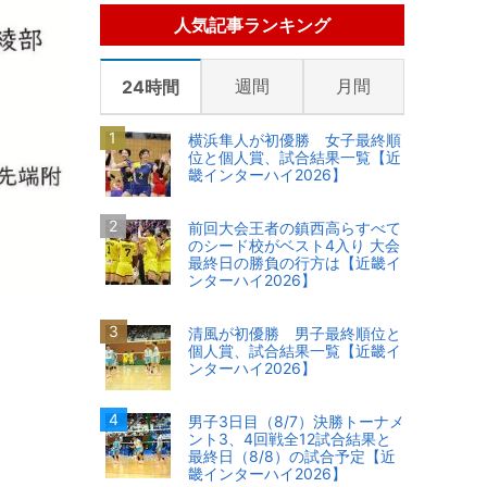
人気記事ランキング
週間
月間
24時間
横浜隼人が初優勝 女子最終順
位と個人賞、試合結果一覧【近
畿インターハイ2026】
前回大会王者の鎮西高らすべて
のシード校がベスト4入り 大会
最終日の勝負の行方は【近畿イ
ンターハイ2026】
清風が初優勝 男子最終順位と
個人賞、試合結果一覧【近畿イ
ンターハイ2026】
男子3日目（8/7）決勝トーナメ
ント3、4回戦全12試合結果と
最終日（8/8）の試合予定【近
畿インターハイ2026】