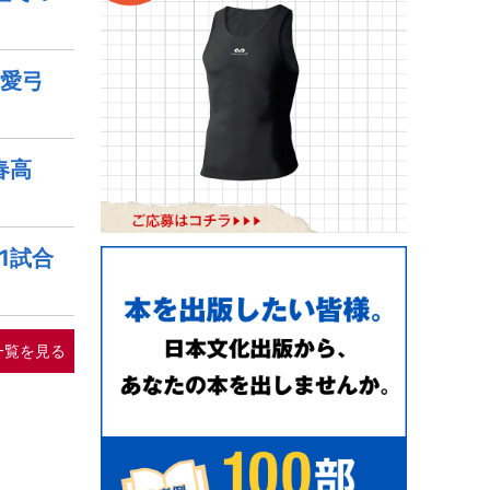
愛弓
春高
1試合
一覧を見る