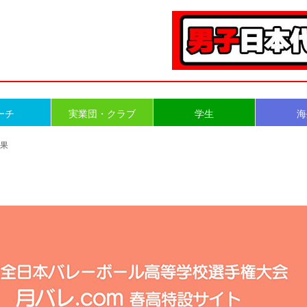
ーチ
実業団・クラブ
学生
海
結果