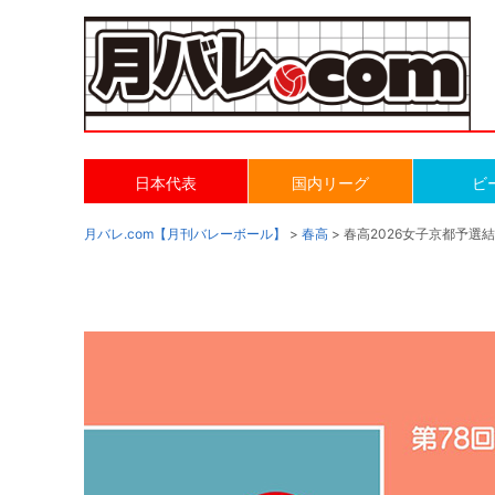
日本代表
国内リーグ
ビ
月バレ.com【月刊バレーボール】
>
春高
> 春高2026女子京都予選