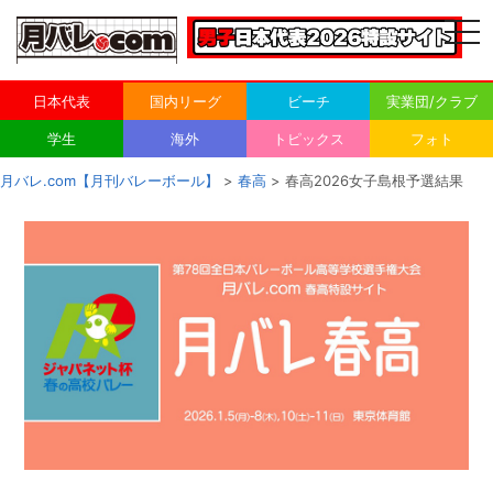
togg
navi
日本代表
国内リーグ
ビーチ
実業団/クラブ
学生
海外
トピックス
フォト
月バレ.com【月刊バレーボール】
>
春高
> 春高2026女子島根予選結果