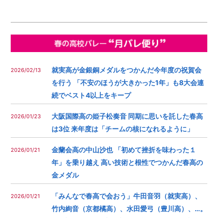
就実高が金銀銅メダルをつかんだ今年度の祝賀会
2026/02/13
を行う 「不安のほうが大きかった1年」も8大会連
続でベスト4以上をキープ
大阪国際高の姫子松奏音 同期に思いを託した春高
2026/01/23
は3位 来年度は「チームの核になれるように」
金蘭会高の中山沙也 「初めて挫折を味わった１
2026/01/21
年」を乗り越え 高い技術と根性でつかんだ春高の
金メダル
「みんなで春高で会おう」牛田音羽（就実高）、
2026/01/21
竹内絢音（京都橘高）、水田愛弓（豊川高）、…。