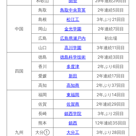
和歌山
開智
29年連続29回目
鳥取
鳥取中央育英
2年連続5回目
島根
松江工
3年ぶり21回目
中国
岡山
金光学園
2年連続7回目
広島
広島県瀬戸内
初出場
山口
高川学園
3年連続11回目
徳島
徳島科学技術
2年連続3回目
香川
多度津
2年ぶり6回目
四国
愛媛
新田
2年連続17回目
高知
高知商
2年ぶり37回目
福岡
東福岡
2年ぶり14回目
佐賀
佐賀商
2年連続29回目
長崎
鎮西学院
3年ぶり2回目
熊本
鎮西
12年連続35回目
九州
大分①
大分工
3年ぶり28回目