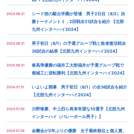
シード校の駿台学園が登場 男子2日目（8/2）決
2024.08.01
勝トーナメント１，2回戦全21試合を紹介 【北部
九州インターハイ2024】
男子初日（8/1）の予選グループ戦と敗者復活戦全
2024.08.01
36試合の結果【北部九州インターハイ2024】
春高準優勝の福井工大附福井が予選グループ戦で
2024.08.01
都城工に逆転勝利【北部九州インターハイ2024】
いよいよ開幕 男子初日（8/1）の全36試合を紹介
2024.07.31
【北部九州インターハイ2024】
川野琢磨、中上烈ら将来有望な10選手【北部九州
2024.07.30
インターハイ（バレーボール男子）】
金蘭会が2年ぶりの優勝 女子最終順位と個人賞、
2024.07.29