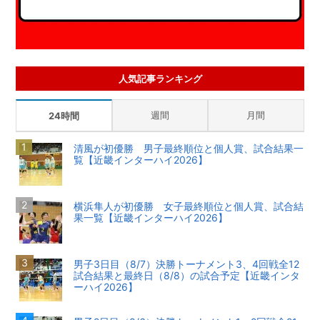
人気記事ランキング
週間
月間
24時間
清風が初優勝 男子最終順位と個人賞、試合結果一
覧【近畿インターハイ2026】
横浜隼人が初優勝 女子最終順位と個人賞、試合結
果一覧【近畿インターハイ2026】
男子3日目（8/7）決勝トーナメント3、4回戦全12
試合結果と最終日（8/8）の試合予定【近畿インタ
ーハイ2026】