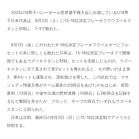
2025U19男子バレーボール世界選手権大会に出場しているU19男
子日本代表は、8月2日（土）に13-16位決定プレーオフでウズベキス
タンと対戦し、1-3で敗れた。
8月1日（金）に行われた9-16位決定プレーオフでベルギーにフル
セットの末に惜しくも敗れた日本は、13-16位決定プレーオフで開催
国でもあるウズベキスタンと対戦。セットを先取したものの、ウズベ
キスタンに立て直されて第2セットを奪われると、その勢いのまま第
3、第4セットも連取され、逆転負けを喫した。この試合では、マサ
ジェディ翔蓮主将がチーム最多の20得点をあげたのをはじめ、前田
蒼和（12得点）や途中出場の野村達稀（10得点）も2桁得点を記録す
るなど奮闘を見せたが、ブロック、サーブの得点でいずれもウズベキ
スタンに上回られた。
日本は次戦、最終日の8月3日（日）に15-16位決定戦でアメリカと
対戦する。