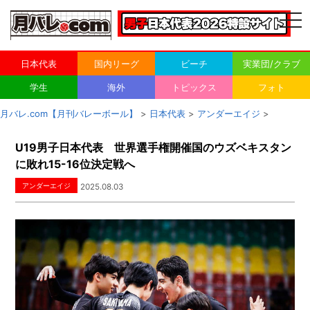
togg
navi
日本代表
国内リーグ
ビーチ
実業団/クラブ
学生
海外
トピックス
フォト
月バレ.com【月刊バレーボール】
>
日本代表
>
アンダーエイジ
>
U19男子日本代表 世界選手権開催国のウズベキスタン
に敗れ15-16位決定戦へ
アンダーエイジ
2025.08.03