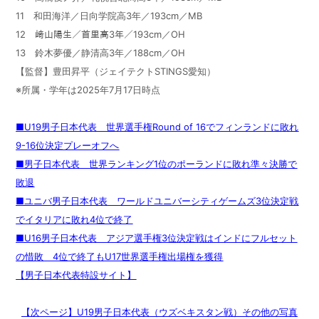
11 和田海洋／日向学院高3年／193cm／MB
12 﨑山陽生／首里高3年／193cm／OH
13 鈴木夢優／静清高3年／188cm／OH
【監督】豊田昇平（ジェイテクトSTINGS愛知）
※所属・学年は2025年7月17日時点
■U19男子日本代表 世界選手権Round of 16でフィンランドに敗れ
9-16位決定プレーオフへ
■男子日本代表 世界ランキング1位のポーランドに敗れ準々決勝で
敗退
■ユニバ男子日本代表 ワールドユニバーシティゲームズ3位決定戦
でイタリアに敗れ4位で終了
■U16男子日本代表 アジア選手権3位決定戦はインドにフルセット
の惜敗 4位で終了もU17世界選手権出場権を獲得
【男子日本代表特設サイト】
【次ページ】U19男子日本代表（ウズベキスタン戦）その他の写真