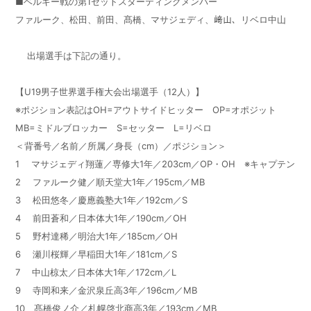
■ベルギー戦の第1セットスターティングメンバー
ファルーク、松田、前田、髙橋、マサジェディ、﨑山、リベロ中山
出場選手は下記の通り。
【U19男子世界選手権大会出場選手（12人）】
※ポジション表記はOH=アウトサイドヒッター OP=オポジット
MB=ミドルブロッカー S=セッター L=リベロ
＜背番号／名前／所属／身長（cm）／ポジション＞
1 マサジェディ翔蓮／専修大1年／203cm／OP・OH ※キャプテン
2 ファルーク健／順天堂大1年／195cm／MB
3 松田悠冬／慶應義塾大1年／192cm／S
4 前田蒼和／日本体大1年／190cm／OH
5 野村達稀／明治大1年／185cm／OH
6 瀬川桜輝／早稲田大1年／181cm／S
7 中山椋太／日本体大1年／172cm／L
9 寺岡和来／金沢泉丘高3年／196cm／MB
10 髙橋俊ノ介／札幌啓北商高3年／193cm／MB