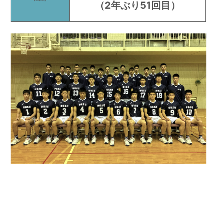
（2年ぶり51回目）