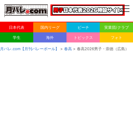
togg
navi
日本代表
国内リーグ
ビーチ
実業団/クラブ
学生
海外
トピックス
フォト
月バレ.com【月刊バレーボール】
>
春高
> 春高2026男子・崇徳（広島）