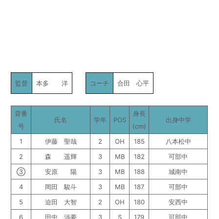
監督
本多 洋
コーチ
合田 心平
背番
身長
氏名
学年
POS
出身中学
号
(cm)
1
伊藤 聖哉
2
OH
185
八本松中
2
森 遥輝
3
MB
182
可部中
③
安原 陽
3
MB
188
城南中
4
岡田 駿斗
3
MB
187
可部中
5
迫田 大智
2
OH
180
安西中
6
田中 渉夢
3
S
179
可部中