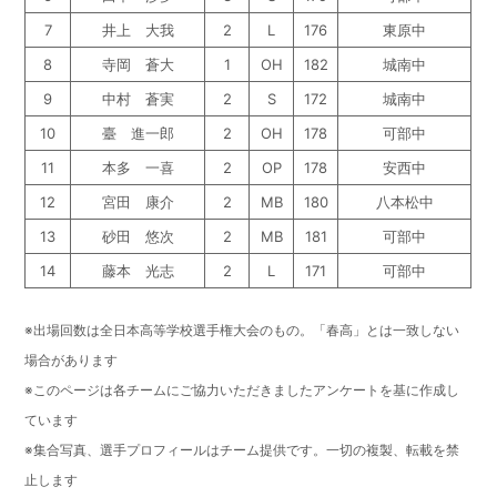
7
井上 大我
2
L
176
東原中
8
寺岡 蒼大
1
OH
182
城南中
9
中村 蒼実
2
S
172
城南中
10
臺 進一郎
2
OH
178
可部中
11
本多 一喜
2
OP
178
安西中
12
宮田 康介
2
MB
180
八本松中
13
砂田 悠次
2
MB
181
可部中
14
藤本 光志
2
L
171
可部中
※出場回数は全日本高等学校選手権大会のもの。「春高」とは一致しない
場合があります
※このページは各チームにご協力いただきましたアンケートを基に作成し
ています
※集合写真、選手プロフィールはチーム提供です。一切の複製、転載を禁
止します