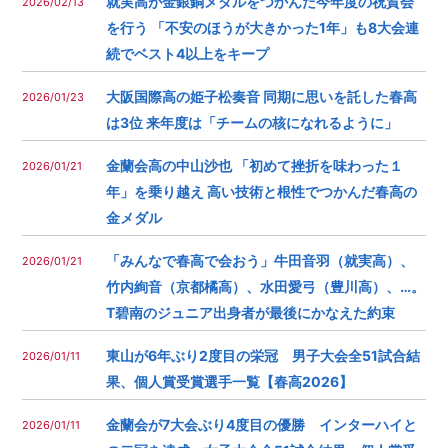
就実高が金銀銅メダルをつかんだ今年度の祝賀会
2026/02/13
を行う 「不安のほうが大きかった1年」も8大会連
続でベスト4以上をキープ
大阪国際高の姫子松奏音 同期に思いを託した春高
2026/01/23
は3位 来年度は「チームの核になれるように」
金蘭会高の中山沙也 「初めて挫折を味わった１
2026/01/21
年」を乗り越え 高い技術と根性でつかんだ春高の
金メダル
「みんなで春高で会おう」牛田音羽（就実高）、
2026/01/21
竹内絢音（京都橘高）、水田愛弓（豊川高）、…。
T碧南のジュニア出身者が最後にかなえた約束
東山が6年ぶり2度目の栄冠 男子大会全51試合結
2026/01/11
果、個人賞受賞選手一覧【春高2026】
金蘭会が7大会ぶり4度目の優勝 インターハイと
2026/01/11