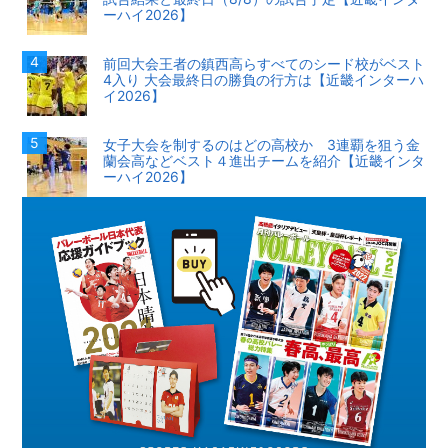
ーハイ2026】
前回大会王者の鎮西高らすべてのシード校がベスト
4入り 大会最終日の勝負の行方は【近畿インターハ
イ2026】
女子大会を制するのはどの高校か 3連覇を狙う金
蘭会高などベスト４進出チームを紹介【近畿インタ
ーハイ2026】