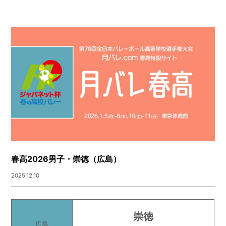
春高2026男子・崇徳（広島）
2025.12.10
崇徳
広島