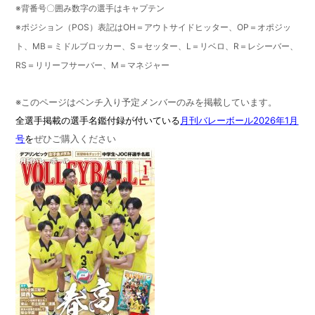
※背番号〇囲み数字の選手はキャプテン
※ポジション（POS）表記はOH＝アウトサイドヒッター、OP＝オポジッ
ト、MB＝ミドルブロッカー、S＝セッター、L＝リベロ、R＝レシーバー、
RS＝リリーフサーバー、M＝マネジャー
※このページはベンチ入り予定メンバーのみを掲載しています。
全選手掲載の選手名鑑付録が付いている
月刊バレーボール2026年1月
号
を
ぜひご購入ください