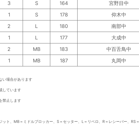
3
S
164
宮野目中
1
S
178
仰木中
2
L
180
南部中
1
L
177
大成中
2
MB
183
中百舌鳥中
1
MB
187
丸岡中
ない場合があります
成しています
を禁止します
ポジット、MB＝ミドルブロッカー、S＝セッター、L＝リベロ、R＝レシーバー、RS