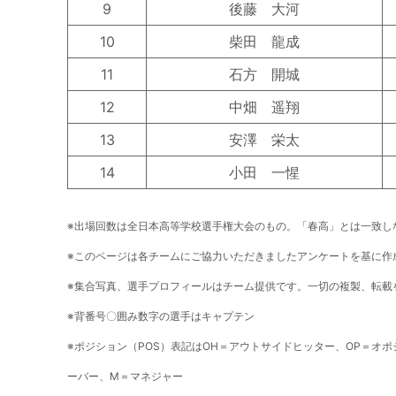
9
後藤 大河
10
柴田 龍成
11
石方 開城
12
中畑 遥翔
13
安澤 栄太
14
小田 一惺
※出場回数は全日本高等学校選手権大会のもの。「春高」とは一致し
※このページは各チームにご協力いただきましたアンケートを基に作
※集合写真、選手プロフィールはチーム提供です。一切の複製、転載
※背番号〇囲み数字の選手はキャプテン
※ポジション（POS）表記はOH＝アウトサイドヒッター、OP＝オ
ーバー、M＝マネジャー