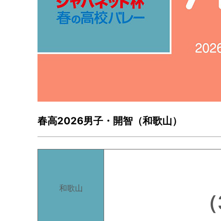
春高2026男子・開智（和歌山）
和歌山
（