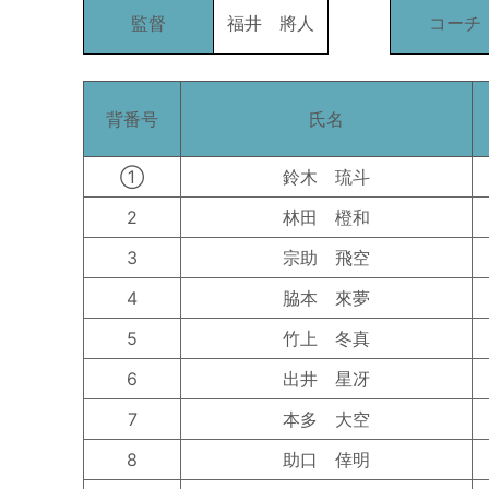
監督
福井 將人
コーチ
背番号
氏名
①
鈴木 琉斗
2
林田 橙和
3
宗助 飛空
4
脇本 來夢
5
竹上 冬真
6
出井 星冴
7
本多 大空
8
助口 倖明