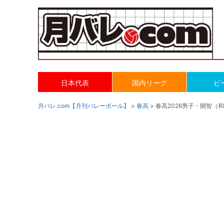
日本代表
国内リーグ
ビ
月バレ.com【月刊バレーボール】
>
春高
> 春高2026男子・開智（