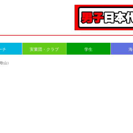
ーチ
実業団・クラブ
学生
海
和歌山）