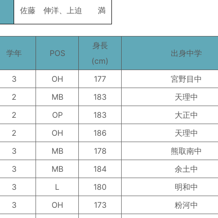
佐藤 伸洋、上迫 満
身長
学年
POS
出身中学
(cm)
3
OH
177
宮野目中
2
MB
183
天理中
2
OP
183
大正中
2
OH
186
天理中
3
MB
178
熊取南中
3
MB
184
余土中
3
L
180
明和中
3
OH
173
粉河中