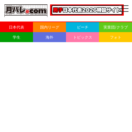
togg
navi
日本代表
国内リーグ
ビーチ
実業団/クラブ
学生
海外
トピックス
フォト