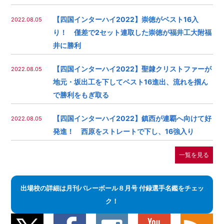
【四国インターハイ2022】崇徳がベスト16入
2022.08.05
り！ 僅差で2セット連取した崇徳が福井工大附福
井に勝利
【四国インターハイ2022】聖隷クリストファーが
2022.08.05
地元・坂出工を下してベスト16進出、流れを掴ん
で勝利をもぎ取る
【四国インターハイ2022】鎮西が連覇へ向けて好
2022.08.05
発進！ 西原をストレートで下し、16強入り
一覧を見る
出場校の詳細は月刊バレーボール８月号 付録選手名鑑をチェッ
ク！