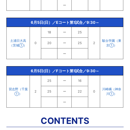
ー
6月5日(日）／Eコート第1試合／9:30～
18
ー
25
土浦日大高
駿台学園（東
0
20
ー
25
2
（茨城①）
京①）
ー
6月5日(日）／Fコート第1試合／9:30～
25
ー
16
習志野（千葉
川崎橘（神奈
2
25
ー
22
0
①）
川①）
ー
CONTENTS