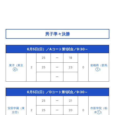
男子準々決勝
6月5日(日）／Aコート第1試合／9:30～
25
ー
19
東洋（東京
前橋商（群馬
2
25
ー
23
0
④）
①）
ー
6月5日(日）／Dコート第1試合／9:30～
25
ー
21
安田学園（東
作新学院（栃
2
25
ー
20
0
京⑪）
木①）