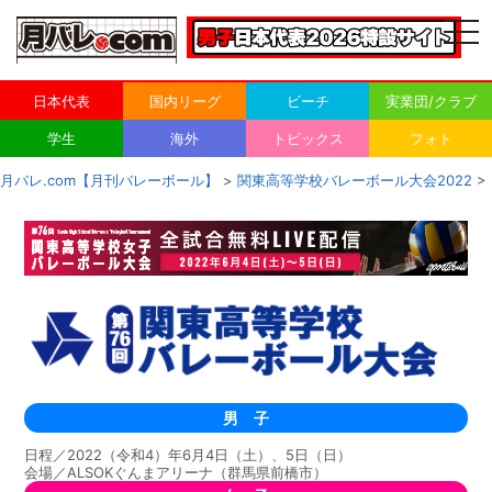
togg
navi
日本代表
国内リーグ
ビーチ
実業団/クラブ
学生
海外
トピックス
フォト
月バレ.com【月刊バレーボール】
>
関東高等学校バレーボール大会2022
>
男 子
日程／2022（令和4）年6月4日（土）、5日（日）
会場／ALSOKぐんまアリーナ（群馬県前橋市）