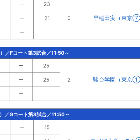
5
ー
23
早稲田実（東京
5
ー
21
0
ー
土）／Fコート第3試合／11:50～
ー
25
駿台学園（東京
ー
25
2
ー
）／Gコート第3試合／11:50～
5
ー
15