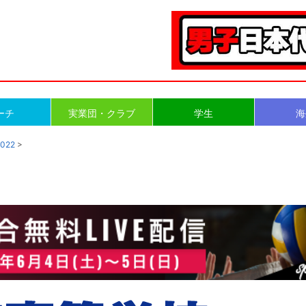
ーチ
実業団・クラブ
学生
海
022
>