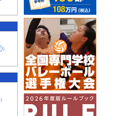
②）
①）