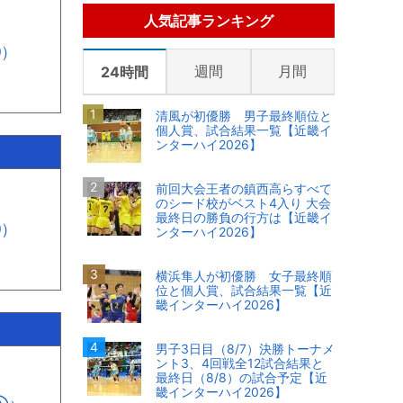
人気記事ランキング
⑦）
週間
月間
24時間
清風が初優勝 男子最終順位と
個人賞、試合結果一覧【近畿イ
ンターハイ2026】
前回大会王者の鎮西高らすべて
のシード校がベスト4入り 大会
最終日の勝負の行方は【近畿イ
①）
ンターハイ2026】
横浜隼人が初優勝 女子最終順
位と個人賞、試合結果一覧【近
畿インターハイ2026】
男子3日目（8/7）決勝トーナメ
ント3、4回戦全12試合結果と
最終日（8/8）の試合予定【近
畿インターハイ2026】