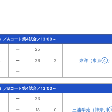
）／Aコート第4試合／13:00～
0
ー
25
東洋（東京④
4
ー
26
2
ー
）／Bコート第4試合／13:00～
5
ー
23
三浦学苑（神奈川
5
ー
18
0