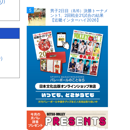
③）
男子2日目（8/6）決勝トーナメ
ント1、2回戦全21試合の結果
【近畿インターハイ2026】
①）