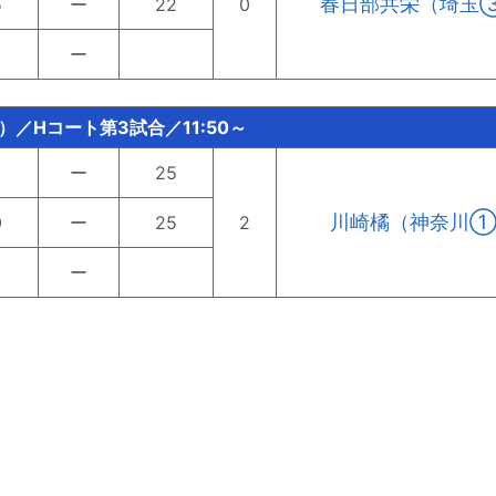
春日部共栄（埼玉
5
ー
22
0
ー
）／Hコート第3試合／11:50～
ー
25
川崎橘（神奈川
0
ー
25
2
ー