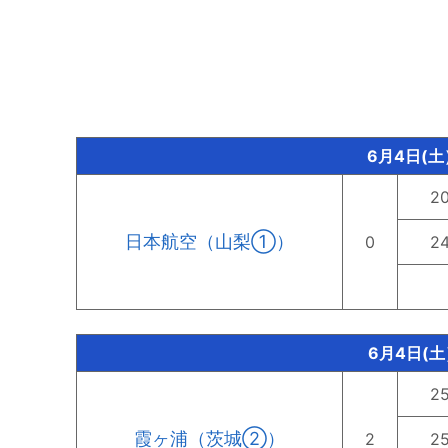
6月4日(土
2
日本航空（山梨①）
0
2
6月4日(土
2
霞ヶ浦（茨城②）
2
2