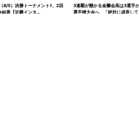
（8/5）決勝トーナメント1、2回
3連覇が懸かる金蘭会高は3選手が
合結果【近畿インタ...
選手権大会へ 「絶対に成長して..