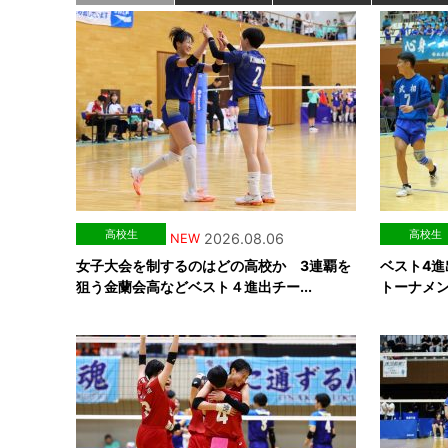
高校生
高校生
2026.08.06
NEW
女子大会を制するのはどの高校か 3連覇を
ベスト4進
狙う金蘭会高などベスト４進出チー...
トーナメント