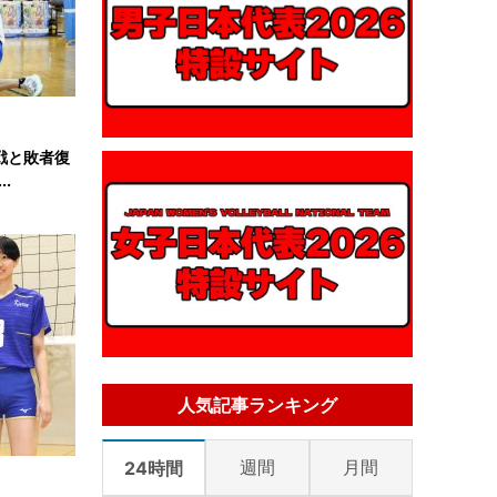
戦と敗者復
.
人気記事ランキング
週間
月間
24時間