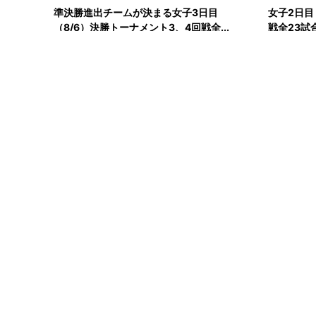
準決勝進出チームが決まる女子3日目
女子2日目
（8/6）決勝トーナメント3、4回戦全...
戦全23試
高校生
2026.08.04
前回大会王者の金蘭会らシード校が登場 女
子2日目（8/5）決勝トーナメン...