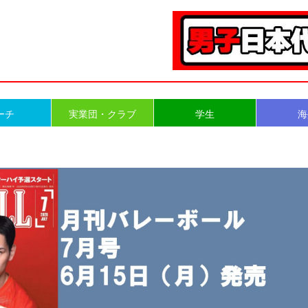
ーチ
実業団・クラブ
学生
海